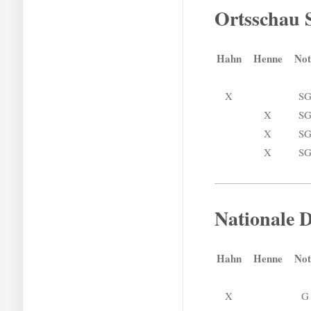
Ortsschau 
Hahn
Henne
Not
X
S
X
S
X
S
X
S
Nationale 
Hahn
Henne
Not
X
G