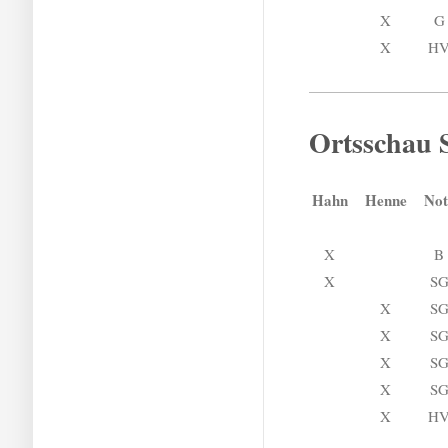
X
G
X
H
Ortsschau 
Hahn
Henne
Not
X
B
X
S
X
S
X
S
X
S
X
S
X
H