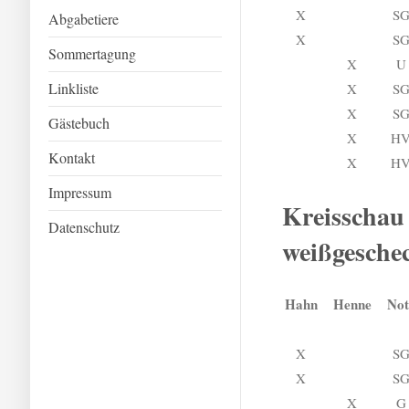
X
S
Abgabetiere
X
S
Sommertagung
X
U
Linkliste
X
S
X
S
Gästebuch
X
H
Kontakt
X
H
Impressum
Kreisschau
Datenschutz
weißgesche
Hahn
Henne
Not
X
S
X
S
X
G