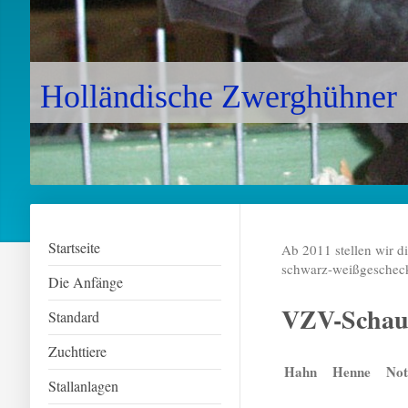
Holländische Zwerghühner
Startseite
Ab 2011 stellen wir d
schwarz-weißgescheck
Die Anfänge
VZV-Schau
Standard
Zuchttiere
Hahn
Henne
Not
Stallanlagen