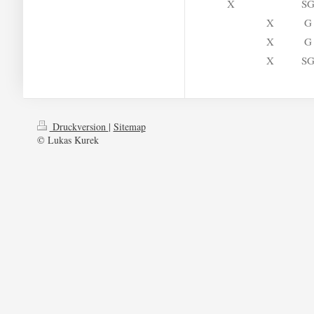
X
S
X
G
X
G
X
S
Druckversion
|
Sitemap
© Lukas Kurek