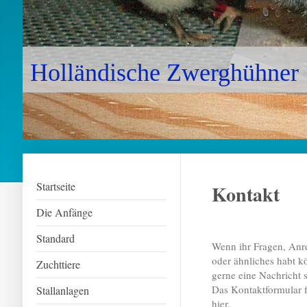
Holländische Zwerghühner
Startseite
Kontakt
Die Anfänge
Standard
Wenn ihr Fragen, An
oder ähnliches habt kö
Zuchttiere
gerne eine Nachricht 
Das Kontaktformular f
Stallanlagen
hier.